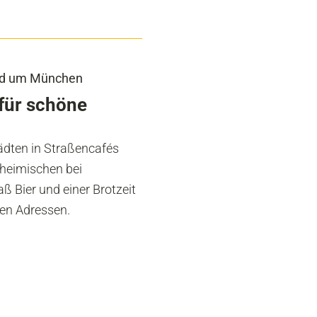
und um München
 für schöne
ädten in Straßencafés
inheimischen bei
ß Bier und einer Brotzeit
ten Adressen.