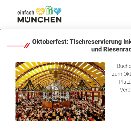
Oktoberfest: Tischreservierung in
und Riesenra
Buchen
Veranstaltungen, Tipps & Aktivitäten
zum Okt
Sommer in de
Platz
Verp
Stadt
Hier finden Sie aktuelle Tipps zu Veranstaltungen