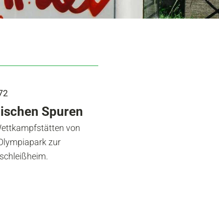
72
pischen Spuren
Wettkampfstätten von
Olympiapark zur
schleißheim.