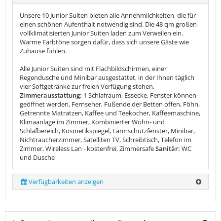
Unsere 10 Junior Suiten bieten alle Annehmlichkeiten, die für
einen schönen Aufenthalt notwendig sind. Die 48 qm großen
vollklimatisierten Junior Suiten laden zum Verweilen ein.
Warme Farbtöne sorgen dafür, dass sich unsere Gäste wie
Zuhause fühlen.
Alle Junior Suiten sind mit Flachbildschirmen, einer
Regendusche und Minibar ausgestattet, in der Ihnen täglich
vier Softgetränke zur freien Verfügung stehen.
Zimmerausstattung:
1 Schlafraum, Essecke, Fenster können
geöffnet werden, Fernseher, Fußende der Betten offen, Föhn,
Getrennte Matratzen, Kaffee und Teekocher, Kaffeemaschine,
Klimaanlage im Zimmer, Kombinierter Wohn- und
Schlafbereich, Kosmetikspiegel, Lärmschutzfenster, Minibar,
Nichtraucherzimmer, Satelliten TV, Schreibtisch, Telefon im
Zimmer, Wireless Lan - kostenfrei, Zimmersafe
Sanitär:
WC
und Dusche
Verfügbarkeiten anzeigen