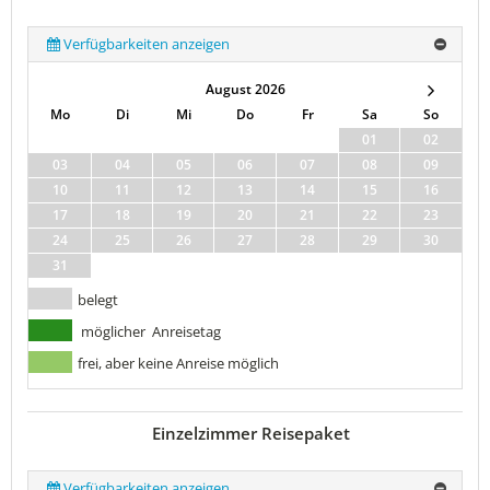
Verfügbarkeiten anzeigen
August 2026
Mo
Di
Mi
Do
Fr
Sa
So
01
02
03
04
05
06
07
08
09
10
11
12
13
14
15
16
17
18
19
20
21
22
23
24
25
26
27
28
29
30
31
belegt
möglicher Anreisetag
frei, aber keine Anreise möglich
Einzelzimmer Reisepaket
Verfügbarkeiten anzeigen