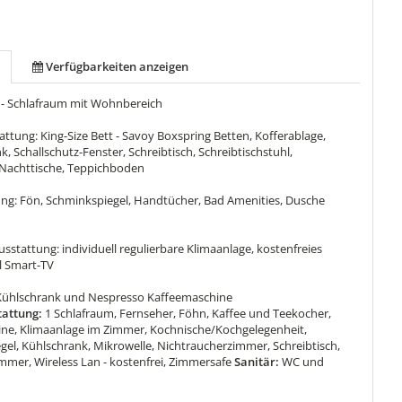
Verfügbarkeiten anzeigen
 - Schlafraum mit Wohnbereich
tung: King-Size Bett - Savoy Boxspring Betten, Kofferablage,
k, Schallschutz-Fenster, Schreibtisch, Schreibtischstuhl,
 Nachttische, Teppichboden
ng: Fön, Schminkspiegel, Handtücher, Bad Amenities, Dusche
sstattung: individuell regulierbare Klimaanlage, kostenfreies
l Smart-TV
-Kühlschrank und Nespresso Kaffeemaschine
attung:
1 Schlafraum, Fernseher, Föhn, Kaffee und Teekocher,
ne, Klimaanlage im Zimmer, Kochnische/Kochgelegenheit,
gel, Kühlschrank, Mikrowelle, Nichtraucherzimmer, Schreibtisch,
mmer, Wireless Lan - kostenfrei, Zimmersafe
Sanitär:
WC und