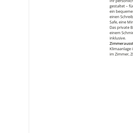
Ihr persönli
gestaltet – 
ein bequemes
einen Schreib
Safe, eine Mi
Das private 
einem Schmin
inklusive.
Zimmerausst
Klimaanlage i
im Zimmer, 