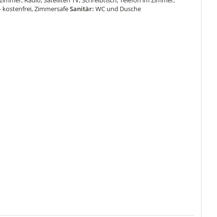
immer, Radio, Satelliten TV, Schreibtisch, Telefon im Zimmer,
- kostenfrei, Zimmersafe
Sanitär:
WC und Dusche