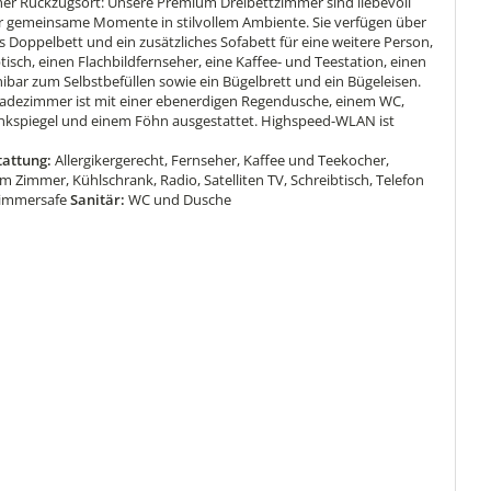
cher Rückzugsort: Unsere Premium Dreibettzimmer sind liebevoll
für gemeinsame Momente in stilvollem Ambiente. Sie verfügen über
 Doppelbett und ein zusätzliches Sofabett für eine weitere Person,
tisch, einen Flachbildfernseher, eine Kaffee- und Teestation, einen
nibar zum Selbstbefüllen sowie ein Bügelbrett und ein Bügeleisen.
Badezimmer ist mit einer ebenerdigen Regendusche, einem WC,
kspiegel und einem Föhn ausgestattet. Highspeed-WLAN ist
attung:
Allergikergerecht, Fernseher, Kaffee und Teekocher,
m Zimmer, Kühlschrank, Radio, Satelliten TV, Schreibtisch, Telefon
Zimmersafe
Sanitär:
WC und Dusche