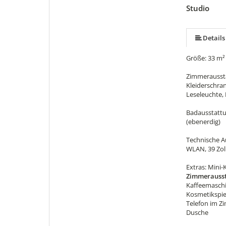
Studio
mehr (5 ) »
Details
Größe: 33 m²
Zimmerausstat
Kleiderschran
Leseleuchte,
Badausstattu
(ebenerdig)
Technische Au
WLAN, 39 Zol
Extras: Mini
Zimmerausst
Kaffeemaschi
Kosmetikspie
Telefon im Zi
Dusche