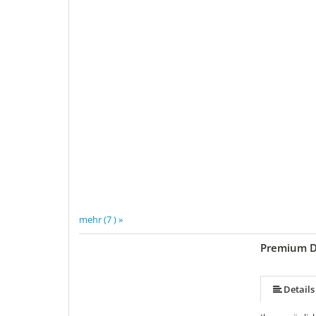
mehr (7 ) »
Premium D
mehr (6 ) »
mehr (6 ) »
Details