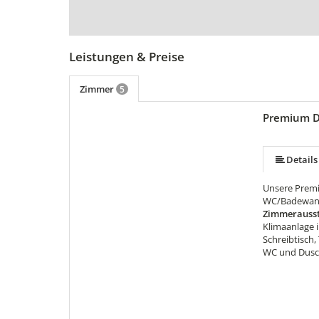
Leistungen & Preise
Zimmer
5
Premium D
mehr (7 ) »
mehr (7 ) »
mehr (7 ) »
Details
Unsere Prem
WC/Badewanne
Zimmerausst
Klimaanlage 
Schreibtisch,
WC und Dus