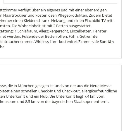
ettzimmer verfügt über ein eigenes Bad mit einer ebenerdigen
m Haartrockner und kostenlosen Pflegeprodukten. Zudem bietet
zimmer einen Kleiderschrank, Heizung und einen Flachbild-TV mit
sten. Die Wohneinheit ist mit 2 Betten ausgestattet.
attung:
1 Schlafraum, Allergikergerecht, Einzelbetten, Fenster
net werden, Fußende der Betten offen, Föhn, Getrennte
ichtraucherzimmer, Wireless Lan - kostenfrei, Zimmersafe
Sanitär:
che
, die in München gelegen ist und von der aus die Neue Messe
ietet einen schnellen Check-in und Check-out, allergikerfreundliche
zen Unterkunft und ein Hub. Die Unterkunft liegt 7,4 km vom
museum und 8,5 km von der bayerischen Staatsoper entfernt.