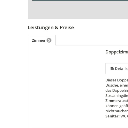
Leistungen & Preise
Zimmer
5
Doppelzim
Details
Dieses Doppe
Dusche, eine
das Doppelzi
Streamingdien
Zimmerausst
können geöff
Nichtraucherz
Sanitär:
WC 