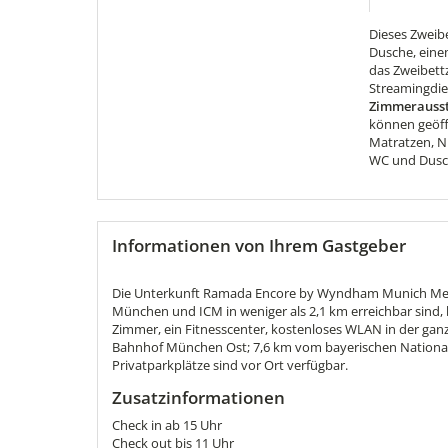
Dieses Zweib
Dusche, eine
das Zweibett
Streamingdien
Zimmerausst
können geöff
Matratzen, N
WC und Dus
Informationen von Ihrem Gastgeber
Die Unterkunft Ramada Encore by Wyndham Munich Messe
München und ICM in weniger als 2,1 km erreichbar sind, b
Zimmer, ein Fitnesscenter, kostenloses WLAN in der gan
Bahnhof München Ost; 7,6 km vom bayerischen National
Privatparkplätze sind vor Ort verfügbar.
Zusatzinformationen
Check in ab 15 Uhr
Check out bis 11 Uhr