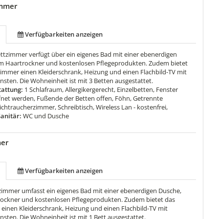
immer
Verfügbarkeiten anzeigen
ettzimmer verfügt über ein eigenes Bad mit einer ebenerdigen
m Haartrockner und kostenlosen Pflegeprodukten. Zudem bietet
zimmer einen Kleiderschrank, Heizung und einen Flachbild-TV mit
sten. Die Wohneinheit ist mit 3 Betten ausgestattet.
attung:
1 Schlafraum, Allergikergerecht, Einzelbetten, Fenster
net werden, Fußende der Betten offen, Föhn, Getrennte
chtraucherzimmer, Schreibtisch, Wireless Lan - kostenfrei,
anitär:
WC und Dusche
mer
Verfügbarkeiten anzeigen
lzimmer umfasst ein eigenes Bad mit einer ebenerdigen Dusche,
ockner und kostenlosen Pflegeprodukten. Zudem bietet das
 einen Kleiderschrank, Heizung und einen Flachbild-TV mit
sten. Die Wohneinheit ist mit 1 Bett ausgestattet.