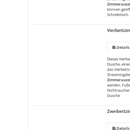
Zimmerausst
können geöff
Schreibtisch,
Vierbettz
Details
Dieses Vierb
Dusche, eine
das Vierbett
Streamingdien
Zimmerausst
werden, Fuße
Nichtraucherz
Dusche
Zweibettz
Details