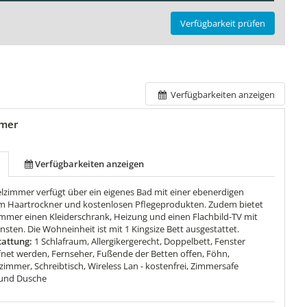
Verfügbarkeit prüfen
Verfügbarkeiten anzeigen
mer
Verfügbarkeiten anzeigen
lzimmer verfügt über ein eigenes Bad mit einer ebenerdigen
m Haartrockner und kostenlosen Pflegeprodukten. Zudem bietet
mmer einen Kleiderschrank, Heizung und einen Flachbild-TV mit
sten. Die Wohneinheit ist mit 1 Kingsize Bett ausgestattet.
attung:
1 Schlafraum, Allergikergerecht, Doppelbett, Fenster
net werden, Fernseher, Fußende der Betten offen, Föhn,
immer, Schreibtisch, Wireless Lan - kostenfrei, Zimmersafe
und Dusche