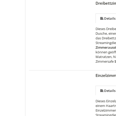
Dreibettz
Details
Dieses Dreib
Dusche, eine
das Dreibett
Streamingdien
Zimmerausst
können geöff
Matratzen, Ni
Zimmersafe
S
Einzelzim
Details
Dieses Einze
einem Haartr
Einzelzimmer
Streamingdien