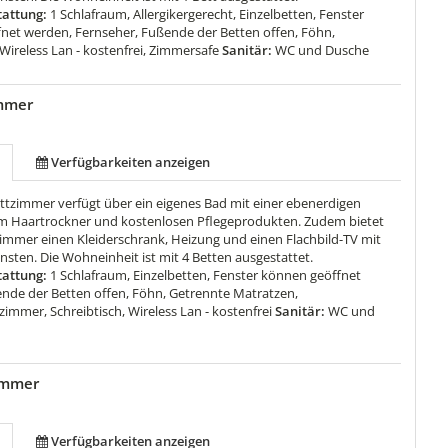
attung:
1 Schlafraum, Allergikergerecht, Einzelbetten, Fenster
net werden, Fernseher, Fußende der Betten offen, Föhn,
 Wireless Lan - kostenfrei, Zimmersafe
Sanitär:
WC und Dusche
immer
Verfügbarkeiten anzeigen
ettzimmer verfügt über ein eigenes Bad mit einer ebenerdigen
m Haartrockner und kostenlosen Pflegeprodukten. Zudem bietet
zimmer einen Kleiderschrank, Heizung und einen Flachbild-TV mit
sten. Die Wohneinheit ist mit 4 Betten ausgestattet.
attung:
1 Schlafraum, Einzelbetten, Fenster können geöffnet
nde der Betten offen, Föhn, Getrennte Matratzen,
immer, Schreibtisch, Wireless Lan - kostenfrei
Sanitär:
WC und
immer
Verfügbarkeiten anzeigen