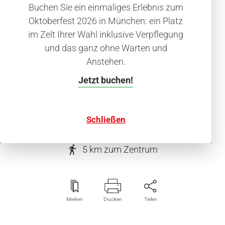
Hotel
Buchen Sie ein einmaliges Erlebnis zum
Novotel München City
Oktoberfest 2026 in München: ein Platz
Arnulfpark
im Zelt Ihrer Wahl inklusive Verpflegung
und das ganz ohne Warten und
Hotelkategorie (****)
Anstehen.
Jetzt buchen!
Schließen
Arnulfstraße 57, 80636 München
5 km
zum Zentrum
Merken
Drucken
Teilen