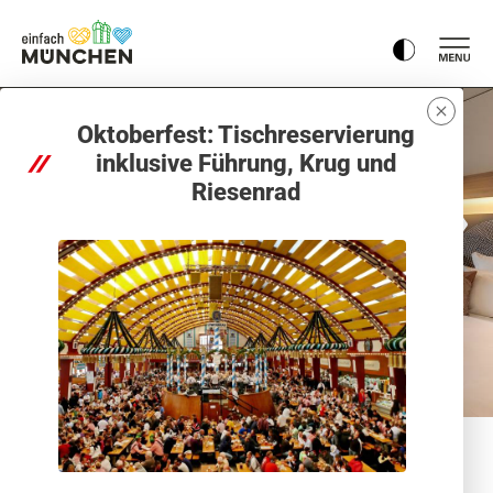
Oktoberfest: Tischreservierung
inklusive Führung, Krug und
Riesenrad
1
2
3
4
5
6
7
8
9
10
11
12
13
14