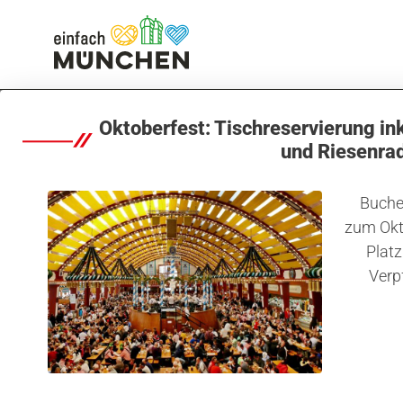
Unterkünfte
Villa Waldperlach by Blattl
Oktoberfest: Tischreservierung in
und Riesenra
Buchen
zum Okt
Platz
Verp