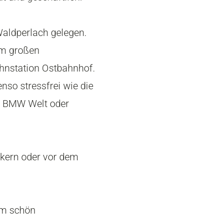
 Waldperlach gelegen.
em großen
hnstation Ostbahnhof.
nso stressfrei wie die
z, BMW Welt oder
rkern oder vor dem
im schön