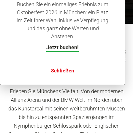
Buchen Sie ein einmaliges Erlebnis zum
Oktoberfest 2026 in München: ein Platz
im Zelt Ihrer Wahl inklusive Verpflegung
und das ganz ohne Warten und
Anstehen.
Die Frauenkirche, der Marienplatz und das Alte
Jetzt buchen!
Rathaus sind unverzichtbare Stopps und bilden das
historische Herz der Innenstadt. Doch München hat
noch zahlreiche weitere Attraktionen, die man
Schließen
unbedingt gesehen haben sollte.
Erleben Sie Münchens Vielfalt: Von der modernen
Allianz Arena und der BMW-Welt im Norden über
das Kunstareal mit seinen weltberühmten Museen
bis hin zu entspannten Spaziergängen im
Nymphenburger Schlosspark oder Englischen