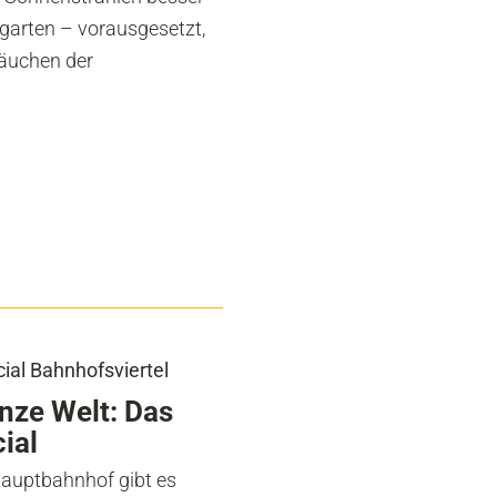
rgarten – vorausgesetzt,
äuchen der
ial Bahnhofsviertel
nze Welt: Das
ial
uptbahnhof gibt es