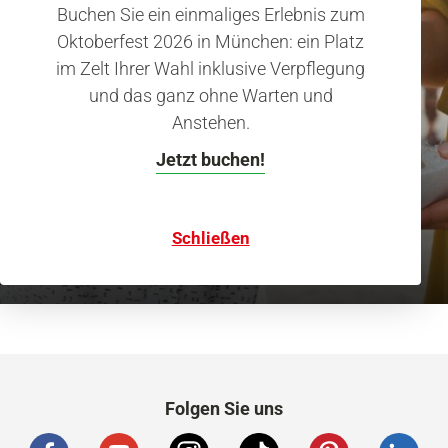
Buchen Sie ein einmaliges Erlebnis zum
Oktoberfest 2026 in München: ein Platz
im Zelt Ihrer Wahl inklusive Verpflegung
Ein Jahr in München
und das ganz ohne Warten und
Veranstaltungskalender
Anstehen.
Jetzt buchen!
Tipps für das ganze Jahr.
Jetzt ansehen
Schließen
Folgen Sie uns