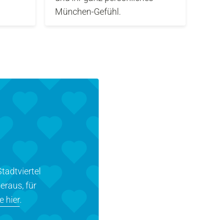
München-Gefühl.
tadtviertel
eraus, für
e hier
.