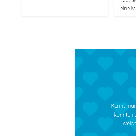
eine M
Kennt man 
könnten u
welch