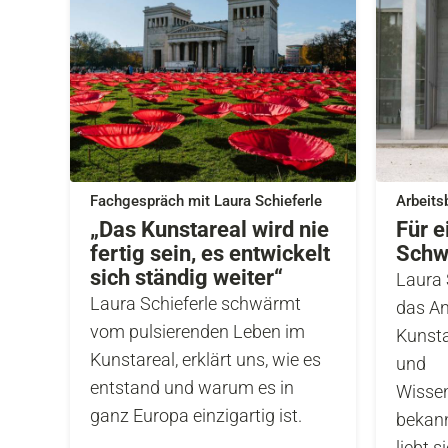
Fachgespräch mit Laura Schieferle
Arbeits
„Das Kunstareal wird nie
Für e
fertig sein, es entwickelt
Schw
sich ständig weiter“
Laura 
Laura Schieferle schwärmt
das A
vom pulsierenden Leben im
Kunsta
Kunstareal, erklärt uns, wie es
und
entstand und warum es in
Wissen
ganz Europa einzigartig ist.
bekann
liebt 