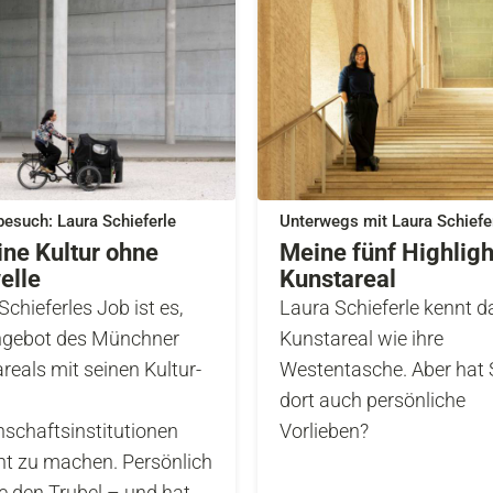
besuch: Laura Schieferle
Unterwegs mit Laura Schiefe
ine Kultur ohne
Meine fünf Highligh
elle
Kunstareal
Schieferles Job ist es,
Laura Schieferle kennt d
ngebot des Münchner
Kunstareal wie ihre
reals mit seinen Kultur-
Westentasche. Aber hat 
dort auch persönliche
schaftsinstitutionen
Vorlieben?
t zu machen. Persönlich
sie den Trubel – und hat