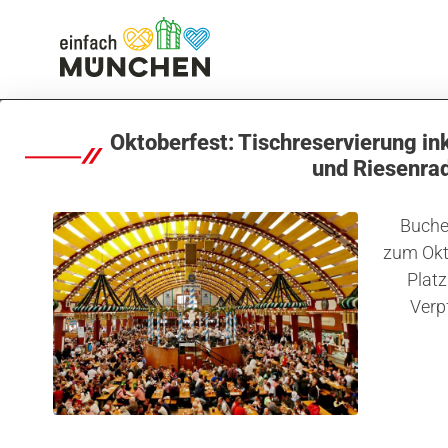
Stadt & Viertel
Viertelliebe München
Viertelliebe-Bo
Oktoberfest: Tischreservierung in
und Riesenra
Buchen
zum Okt
Platz
Verp