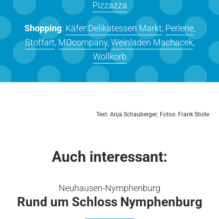
Pizzazza
Shopping
:
Käfer Delikatessen Markt
,
Perlerie
,
Stoffart
,
MOcompany
,
Weinladen Machacek
,
Wollkorb
Text: Anja Schauberger; Fotos: Frank Stolle
Auch interessant:
Neuhausen-Nymphenburg
Rund um Schloss Nymphenburg