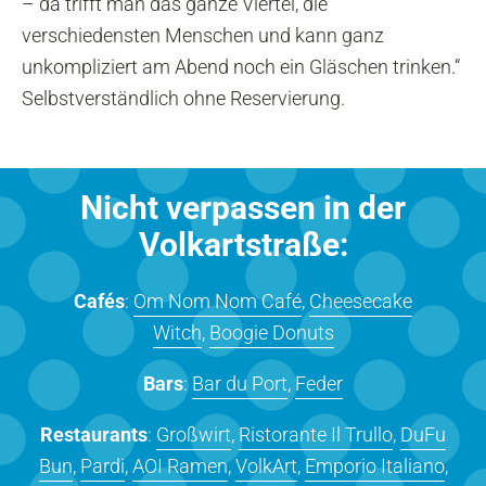
– da trifft man das ganze Viertel, die
verschiedensten Menschen und kann ganz
unkompliziert am Abend noch ein Gläschen trinken.“
Selbstverständlich ohne Reservierung.
Nicht verpassen in der
Volkartstraße:
Cafés
:
Om Nom Nom Café
,
Cheesecake
Witch
,
Boogie Donuts
Bars
:
Bar du Port
,
Feder
Restaurants
:
Großwirt
,
Ristorante Il Trullo
,
DuFu
Bun
,
Pardi
,
AOI Ramen
,
VolkArt
,
Emporio Italiano
,