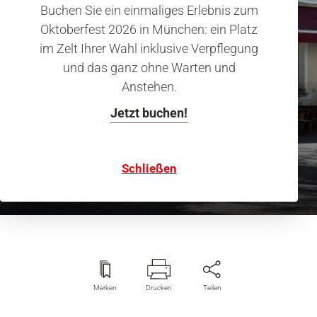
Buchen Sie ein einmaliges Erlebnis zum
Oktoberfest 2026 in München: ein Platz
im Zelt Ihrer Wahl inklusive Verpflegung
und das ganz ohne Warten und
Anstehen.
Besondere Straßen: Volkartstraße
Neuhausen aus dem
Jetzt buchen!
Bilderbuch
Schließen
Merken
Drucken
Teilen