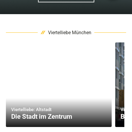
Viertelliebe München
Viertelliebe: Altstadt
Vierte
Die Stadt im Zentrum
Bun