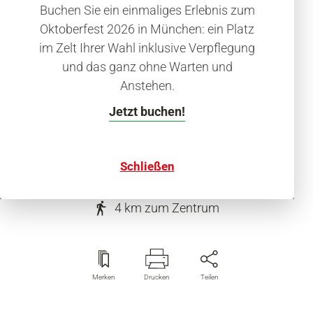
Hotel
Buchen Sie ein einmaliges Erlebnis zum
Ibis München Parkstadt
Oktoberfest 2026 in München: ein Platz
Schwabing
im Zelt Ihrer Wahl inklusive Verpflegung
und das ganz ohne Warten und
Hotelkategorie (**)
Anstehen.
Jetzt buchen!
Schließen
Lyonel-Feininger-Str.20, 80807 München
4 km
zum Zentrum
Merken
Drucken
Teilen