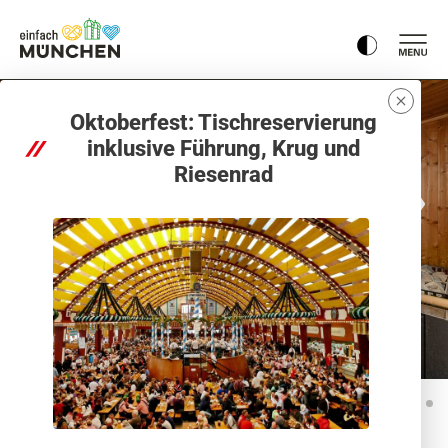
Oktoberfest: Tischreservierung
inklusive Führung, Krug und
Riesenrad
1
2
3
4
5
6
7
8
9
10
11
12
13
14
15
16
17
18
19
20
21
22
23
24
25