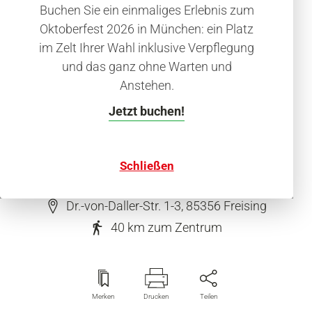
Hotel
Buchen Sie ein einmaliges Erlebnis zum
Mercure Hotel München
Oktoberfest 2026 in München: ein Platz
Freising Airport
im Zelt Ihrer Wahl inklusive Verpflegung
und das ganz ohne Warten und
Hotelkategorie (**** Selbsteinschät
Anstehen.
Selbsteinschätzung
Jetzt buchen!
Schließen
Dr.-von-Daller-Str. 1-3, 85356 Freising
40 km
zum Zentrum
Merken
Drucken
Teilen