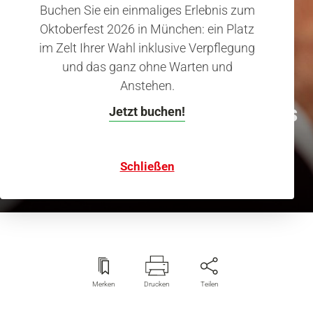
Buchen Sie ein einmaliges Erlebnis zum
Oktoberfest 2026 in München: ein Platz
im Zelt Ihrer Wahl inklusive Verpflegung
und das ganz ohne Warten und
Anstehen.
150 Jahre TUM
Von der Kältemaschine bis
Jetzt buchen!
zur Highspeedkapsel
Schließen
Merken
Drucken
Teilen