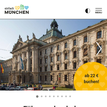
ab 22 €
buchen!
1
2
3
4
5
6
7
8
9