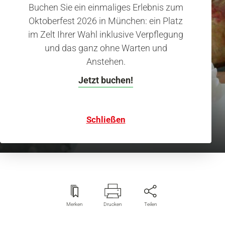
Buchen Sie ein einmaliges Erlebnis zum
Oktoberfest 2026 in München: ein Platz
im Zelt Ihrer Wahl inklusive Verpflegung
und das ganz ohne Warten und
Anstehen.
Geschwister Scholl
Kämpfer gegen das
Jetzt buchen!
Regime der Nazis
Schließen
Merken
Drucken
Teilen