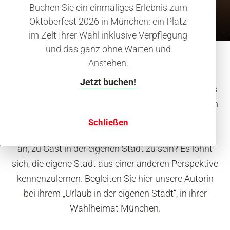
Buchen Sie ein einmaliges Erlebnis zum
Oktoberfest 2026 in München: ein Platz
im Zelt Ihrer Wahl inklusive Verpflegung
und das ganz ohne Warten und
Anstehen.
Wer kennt das Gefühl nicht? Man kennt manche
Jetzt buchen!
weit entfernten Orte auf der ganzen Welt besser als
die eigene Heimat. Dabei ist die eigene Stadt oft am
schönsten. Wer hat München schon mal aus den
Schließen
Augen von Touristen betrachtet? Wie fühlt es sich
an, zu Gast in der eigenen Stadt zu sein? Es lohnt
sich, die eigene Stadt aus einer anderen Perspektive
kennenzulernen. Begleiten Sie hier unsere Autorin
bei ihrem „Urlaub in der eigenen Stadt“, in ihrer
Wahlheimat München.