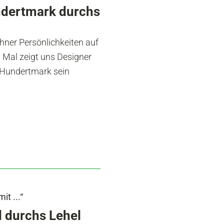
ndertmark durchs
chner Persönlichkeiten auf
 Mal zeigt uns Designer
n Hundertmark sein
t ...“
d durchs Lehel