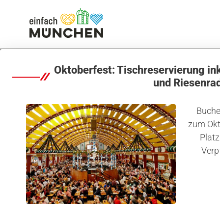
Stadt & Viertel
Unser Viertel-Podcast: Auf eine Runde mi
Oktoberfest: Tischreservierung in
und Riesenra
Buchen
zum Okt
Platz
Verp