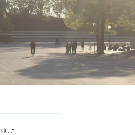
t ...“