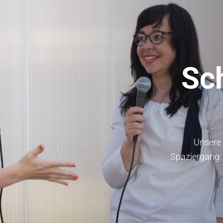
Sch
Unsere 
Spaziergang: 