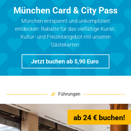
München Card & City Pass
München entspannt und unkompliziert
entdecken: Rabatte für das vielfältige Kunst-,
Kultur- und Freizeitangebot mit unseren
Gästekarten.
Jetzt buchen ab 5,90 Euro
Führungen
ab 24 € buchen!