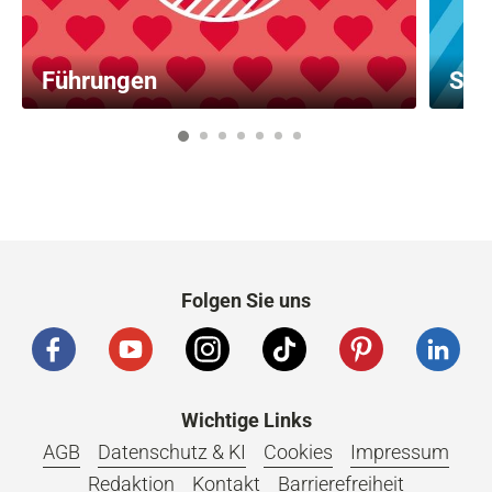
Führungen
Sta
1
2
3
4
5
6
7
Folgen Sie uns
Wichtige Links
AGB
Datenschutz & KI
Cookies
Impressum
Redaktion
Kontakt
Barrierefreiheit