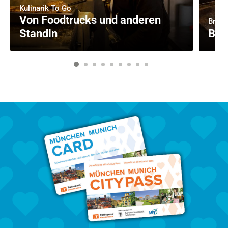
Kulinarik To Go
Von Foodtrucks und anderen
Brot-
Standln
Bac
1
2
3
4
5
6
7
8
9