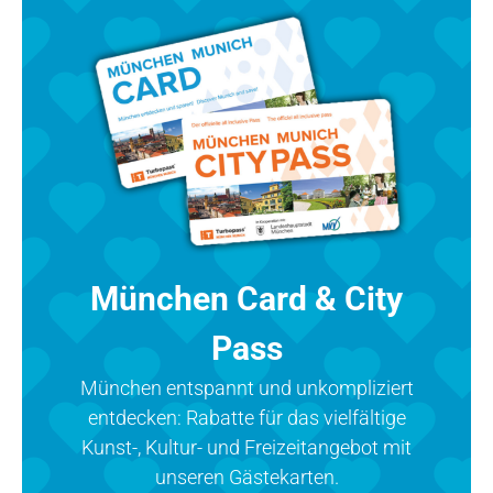
München Card & City
Pass
München entspannt und unkompliziert
entdecken: Rabatte für das vielfältige
Kunst-, Kultur- und Freizeitangebot mit
unseren Gästekarten.