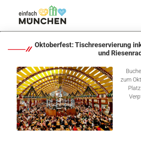
Sport & Freizeit
Waldspaziergang
Oktoberfest: Tischreservierung in
und Riesenra
Buchen
zum Okt
Platz
Kolumne: Urlaub in der eigenen Stadt
Verp
Mein Freund, 
Baum