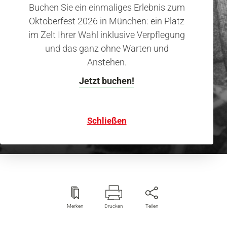
Buchen Sie ein einmaliges Erlebnis zum
Oktoberfest 2026 in München: ein Platz
im Zelt Ihrer Wahl inklusive Verpflegung
und das ganz ohne Warten und
Anstehen.
Karl Valentin & Liesl Karlstadt
Kein Wunder, dass die
Jetzt buchen!
beiden Probleme hatten
Schließen
Merken
Drucken
Teilen