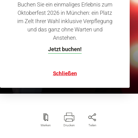
Buchen Sie ein einmaliges Erlebnis zum
Oktoberfest 2026 in München: ein Platz
im Zelt Ihrer Wahl inklusive Verpflegung
Interview mit einem Lichtforscher
und das ganz ohne Warten und
„Im Biergarten finden wir
Anstehen.
einen schattigen
Jetzt buchen!
Ruhepunkt“
Schließen
Merken
Drucken
Teilen