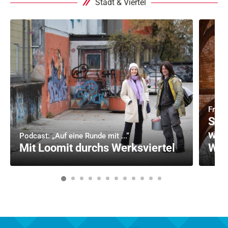
Stadt & Viertel
Fried
Sta
wil
Podcast: „Auf eine Runde mit ...“
Mit Loomit durchs Werksviertel
Wal
1
2
3
4
5
6
7
8
9
10
11
12