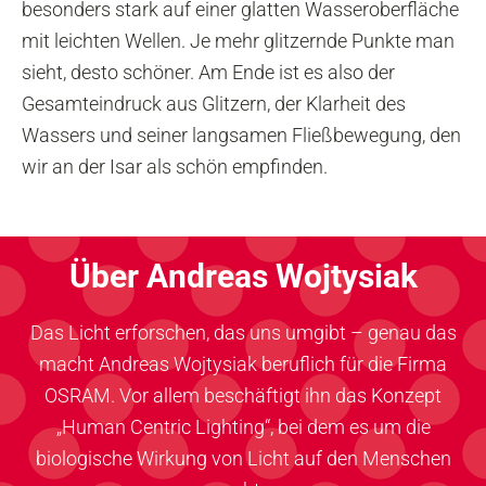
besonders stark auf einer glatten Wasseroberfläche
mit leichten Wellen. Je mehr glitzernde Punkte man
sieht, desto schöner. Am Ende ist es also der
Gesamteindruck aus Glitzern, der Klarheit des
Wassers und seiner langsamen Fließbewegung, den
wir an der Isar als schön empfinden.
Über Andreas Wojtysiak
Das Licht erforschen, das uns umgibt – genau das
macht Andreas Wojtysiak beruflich für die Firma
OSRAM. Vor allem beschäftigt ihn das Konzept
„Human Centric Lighting“, bei dem es um die
biologische Wirkung von Licht auf den Menschen