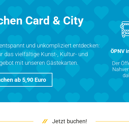
hen Card & City
s
ntspannt und unkompliziert entdecken:
ÖPNV in
r das vielfältige Kunst-, Kultur- und
ngebot mit unseren Gästekarten.
Der Öff
Nahverk
da
uchen ab 5,90 Euro
Jetzt buchen!