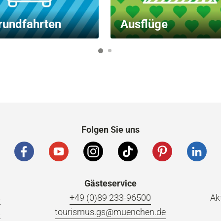
rundfahrten
Ausflüge
1
2
Folgen Sie uns
Gästeservice
s
+49 (0)89 233-96500
Ak
t
tourismus.gs@muenchen.de