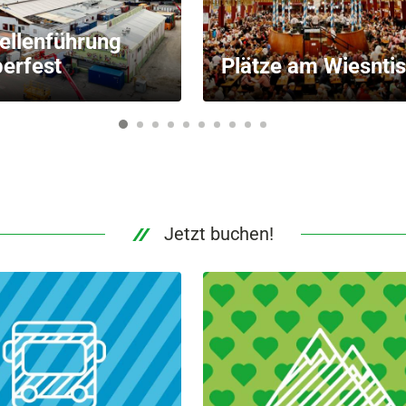
ellenführung
erfest
Plätze am Wiesnti
1
2
3
4
5
6
7
8
9
10
Jetzt buchen!