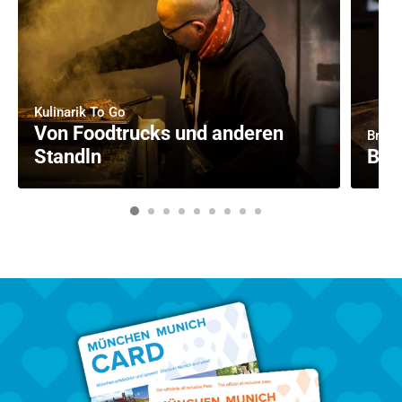
Kulinarik To Go
Von Foodtrucks und anderen
Brot-
Standln
Bac
1
2
3
4
5
6
7
8
9