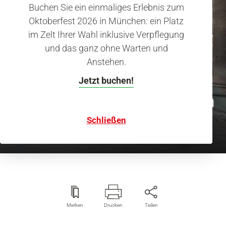
Buchen Sie ein einmaliges Erlebnis zum
Oktoberfest 2026 in München: ein Platz
im Zelt Ihrer Wahl inklusive Verpflegung
und das ganz ohne Warten und
Anstehen.
Königlich einkaufen
Ein Besuch bei den
Jetzt buchen!
ehemaligen Hoflieferanten
Schließen
Merken
Drucken
Teilen