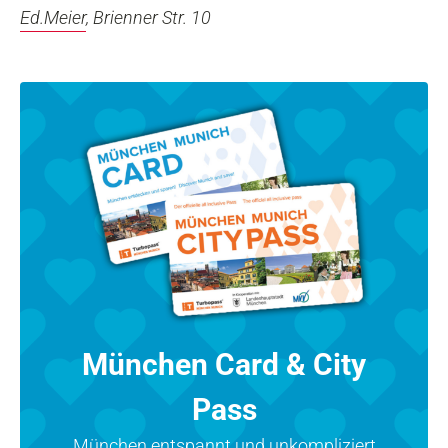
Ed.Meier
, Brienner Str. 10
München Card & City
Pass
München entspannt und unkompliziert