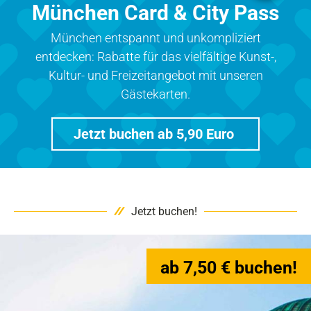
München Card & City Pass
München entspannt und unkompliziert
entdecken: Rabatte für das vielfältige Kunst-,
Kultur- und Freizeitangebot mit unseren
Gästekarten.
Jetzt buchen ab 5,90 Euro
Jetzt buchen!
ab 7,50 € buchen!