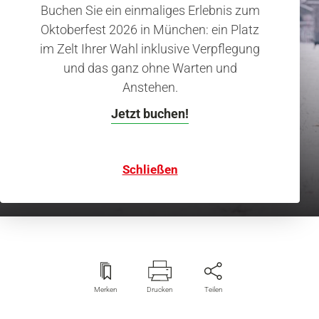
Buchen Sie ein einmaliges Erlebnis zum
Oktoberfest 2026 in München: ein Platz
im Zelt Ihrer Wahl inklusive Verpflegung
Eislaufen, Schlittenfahren & Eisstockschießen in
und das ganz ohne Warten und
Anstehen.
München
Wintersport mitten in der
Jetzt buchen!
Stadt
Schließen
Merken
Drucken
Teilen