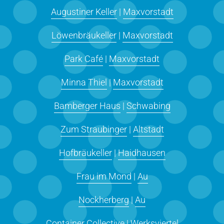
Augustiner Keller
|
Maxvorstadt
Löwenbräukeller
|
Maxvorstadt
Park Café
|
Maxvorstadt
Minna Thiel
|
Maxvorstadt
Bamberger Haus
|
Schwabing
Zum Straubinger
|
Altstadt
Hofbräukeller
|
Haidhausen
Frau im Mond
|
Au
Nockherberg
|
Au
Container Collective
|
Werksviertel