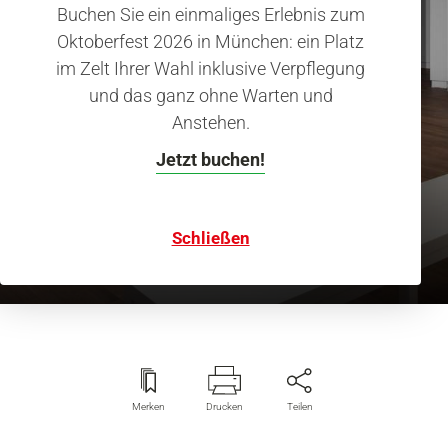
Buchen Sie ein einmaliges Erlebnis zum
Oktoberfest 2026 in München: ein Platz
im Zelt Ihrer Wahl inklusive Verpflegung
und das ganz ohne Warten und
Anstehen.
Espace Louis Vuitton München
Internationale Stars
Jetzt buchen!
zeitgenössischer Kunst
Schließen
Merken
Drucken
Teilen