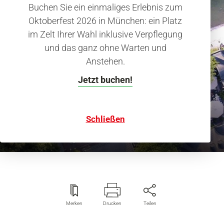
Buchen Sie ein einmaliges Erlebnis zum
Oktoberfest 2026 in München: ein Platz
im Zelt Ihrer Wahl inklusive Verpflegung
und das ganz ohne Warten und
Anstehen.
Jetzt buchen!
Parks und Gärten
Alles im grünen Bereich
Schließen
Merken
Drucken
Teilen