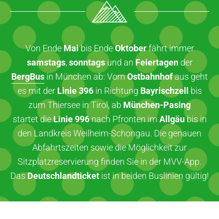
Von Ende
Mai
bis Ende
Oktober
fährt immer
samstags
,
sonntags
und an
Feiertagen
der
BergBus
in München ab: Vom
Ostbahnhof
aus geht
es mit der
Linie 396
in Richtung
Bayrischzell
bis
zum Thiersee in Tirol, ab
München-Pasing
startet die
Linie 996
nach Pfronten im
Allgäu
bis in
den Landkreis Weilheim-Schongau. Die genauen
Abfahrtszeiten sowie die Möglichkeit zur
Sitzplatzreservierung finden Sie in der MVV-App.
Das
Deutschlandticket
ist in beiden Buslinien gültig!