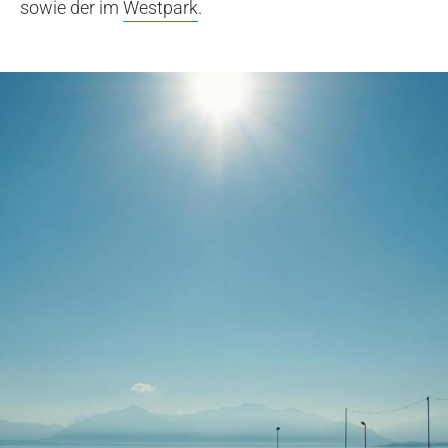
sowie der im
Westpark
.