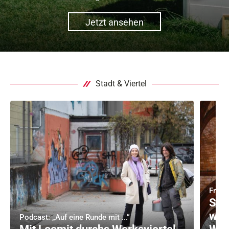
Jetzt ansehen
Stadt & Viertel
Fried
Sta
wil
Podcast: „Auf eine Runde mit ...“