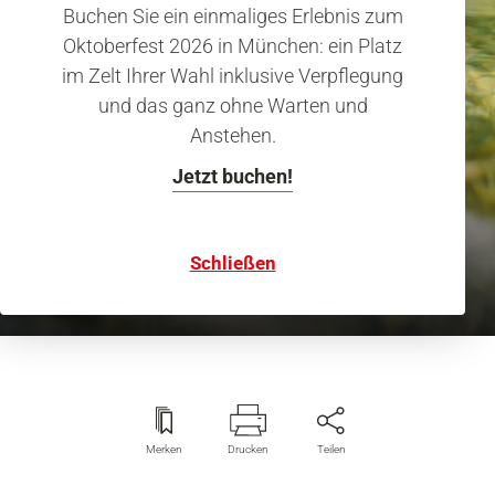
Buchen Sie ein einmaliges Erlebnis zum
Oktoberfest 2026 in München: ein Platz
im Zelt Ihrer Wahl inklusive Verpflegung
und das ganz ohne Warten und
Anstehen.
Jetzt buchen!
Orte zum Abkühlen
12 Tipps gegen die Hitze
Schließen
Merken
Drucken
Teilen